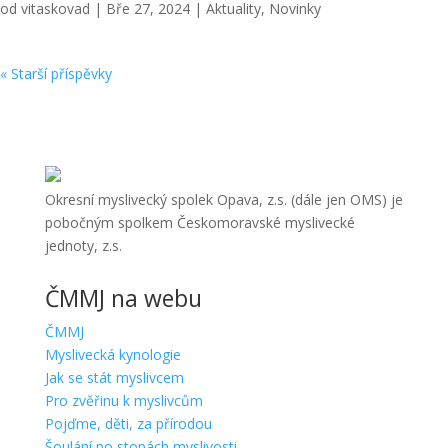
od
vitaskovad
|
Bře 27, 2024
|
Aktuality
,
Novinky
« Starší příspěvky
Okresní myslivecký spolek Opava, z.s. (dále jen OMS) je
pobočným spolkem Českomoravské myslivecké
jednoty, z.s.
ČMMJ na webu
ČMMJ
Myslivecká kynologie
Jak se stát myslivcem
Pro zvěřinu k myslivcům
Pojďme, děti, za přírodou
Šoulání po stopách myslivosti