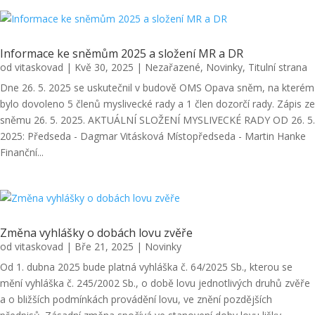
Informace ke sněmům 2025 a složení MR a DR
od
vitaskovad
|
Kvě 30, 2025
|
Nezařazené
,
Novinky
,
Titulní strana
Dne 26. 5. 2025 se uskutečnil v budově OMS Opava sněm, na kterém
bylo dovoleno 5 členů myslivecké rady a 1 člen dozorčí rady. Zápis ze
sněmu 26. 5. 2025. AKTUÁLNÍ SLOŽENÍ MYSLIVECKÉ RADY OD 26. 5.
2025: Předseda - Dagmar Vitásková Místopředseda - Martin Hanke
Finanční...
Změna vyhlášky o dobách lovu zvěře
od
vitaskovad
|
Bře 21, 2025
|
Novinky
Od 1. dubna 2025 bude platná vyhláška č. 64/2025 Sb., kterou se
mění vyhláška č. 245/2002 Sb., o době lovu jednotlivých druhů zvěře
a o bližších podmínkách provádění lovu, ve znění pozdějších