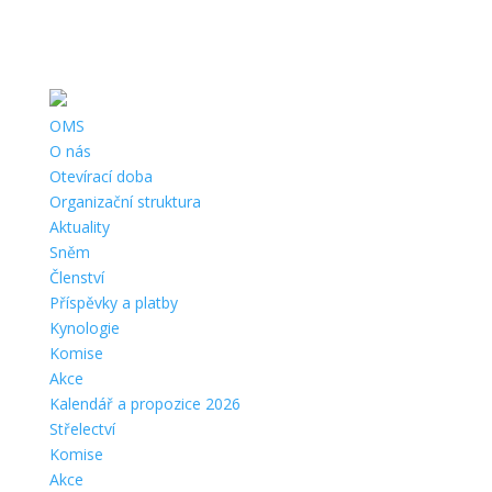
Telefon:
+420 725 521 741 |
Email:
opava@cmmj.cz
|
Adresa:
Slavkov 139, 747 57 Slavkov |
ČÚ:
43-8015850207/0100 |
IČ:
67777503 |
Datová schránka:
g3mxbm4
OMS
O nás
Otevírací doba
Organizační struktura
Aktuality
Sněm
Členství
Příspěvky a platby
Kynologie
Komise
Akce
Kalendář a propozice 2026
Střelectví
Komise
Akce